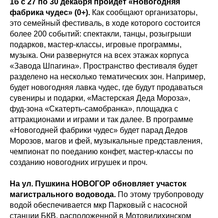
1б с 27 по 30 декабря пройдет «Новогодняя
фабрика чудес» (0+).
Как сообщают организаторы,
это семейный фестиваль, в ходе которого состоится
более 200 событий: спектакли, танцы, розыгрыши
подарков, мастер-классы, игровые программы,
музыка. Они развернутся на всех этажах корпуса
«Завода Шпагина». Пространство фестиваля будет
разделено на несколько тематических зон. Например,
будет новогодняя лавка чудес, где будут продаваться
сувениры и подарки, «Мастерская Деда Мороза»,
фуд-зона «Скатерть-самобранка», площадка с
аттракционами и играми и так далее. В программе
«Новогодней фабрики чудес» будет парад Дедов
Морозов, магов и фей, музыкальные представления,
чемпионат по поеданию конфет, мастер-классы по
созданию новогодних игрушек и проч.
На ул. Пушкина НОВОГОР обновляет участок
магистрального водовода.
По этому трубопроводу
водой обеспечивается мкр Парковый с насосной
станции БКВ, расположенной в Мотовилихинском